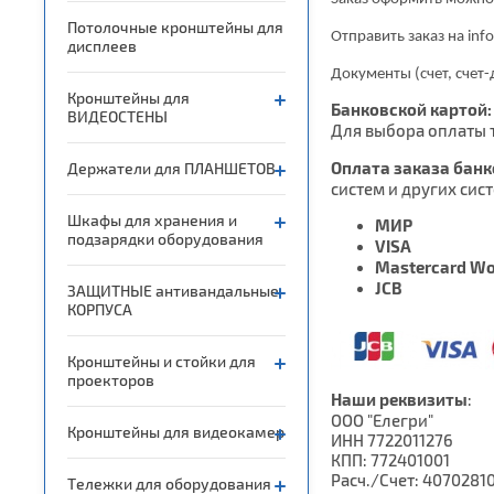
Потолочные кронштейны для
Отправить заказ на inf
дисплеев
Документы (счет, счет-
Кронштейны для
Банковской картой:
ВИДЕОСТЕНЫ
Для выбора оплаты 
Оплата заказа банк
Держатели для ПЛАНШЕТОВ
систем и других сист
Шкафы для хранения и
МИР
подзарядки оборудования
VISA
Mastercard Wo
JCB
ЗАЩИТНЫЕ антивандальные
КОРПУСА
Кронштейны и стойки для
проекторов
Наши реквизиты
:
ООО "Елегри"
Кронштейны для видеокамер
ИНН 7722011276
КПП: 772401001
Расч./Счет: 4070281
Тележки для оборудования