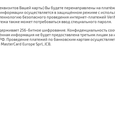
реквизитов Вашей карты) Вы будете перенаправлены на плат
информации осуществляется в защищённом режиме с использо
ехнологию безопасного проведения интернет-платежей Verified 
тежа также может потребоваться ввод специального пароля.
ддерживает 256-битное шифрование. Конфиденциальность со
ённая информация не будет предоставлена третьим лицам за
РФ. Проведение платежей по банковским картам осуществляет
, MasterCard Europe Sprl, JCB.